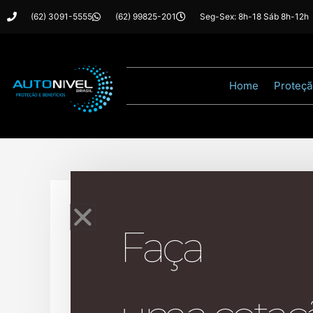
Ir
(62) 3091-5555
(62) 99825-201
Seg-Sex: 8h-18 Sáb 8h-12h
para
o
conteúdo
Home
Proteçã
Faça
Utilitários médios
Deixe um comentário
/
Sem categoria
/