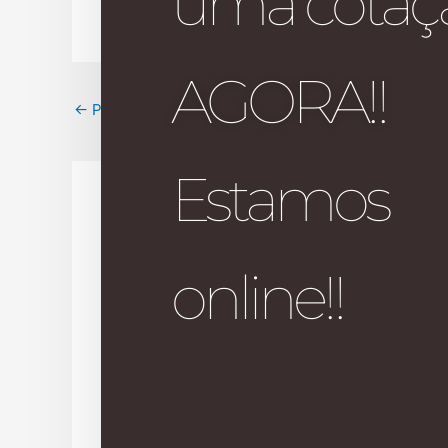
uma cotaç
AGORA!!
←
Post anterior
Estamos
Deixe um comentário
online!!
O seu endereço de e-mail não será pub
Digite
aqui...