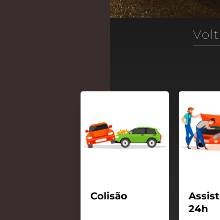
Volt
Website
r para a próxima vez que eu comentar.
Colisão
Assis
24h