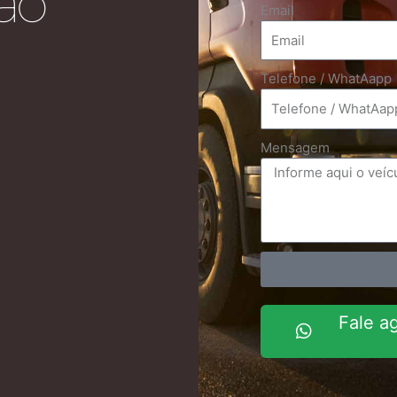
ão
Email
Telefone / WhatAapp
Post seguinte
Mensagem
licado.
Campos obrigatórios são marcados com
*
Fale a