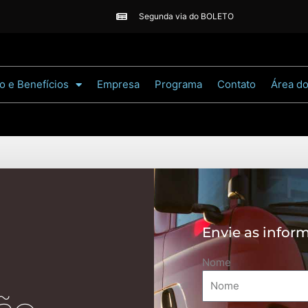
Segunda via do BOLETO
o e Benefícios
Empresa
Programa
Contato
Área d
Envie as infor
Nome
 Por
ALOU