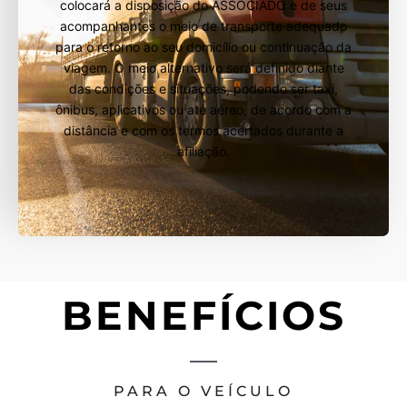
colocará a disposição do ASSOCIADO e de seus
acompanhantes o meio de transporte adequado
para o retorno ao seu domicílio ou continuação da
viagem. O meio alternativo será definido diante
das condições e situações, podendo ser taxi,
ônibus, aplicativos ou até aéreo, de acordo com a
distância e com os termos acertados durante a
afiliação.
BENEFÍCIOS
PARA O VEÍCULO