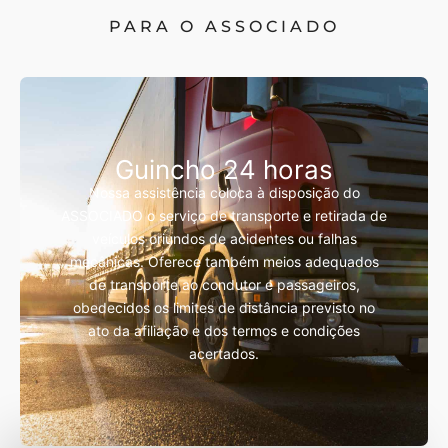
PARA O ASSOCIADO
Guincho 24 horas
Nossa assistência coloca à disposição do
ASSOCIADO o serviço de transporte e retirada de
veículos oriundos de acidentes ou falhas
mecânicas. Oferece também meios adequados
de transporte ao condutor e passageiros,
obedecidos os limites de distância previsto no
ato da afiliação e dos termos e condições
acertados.