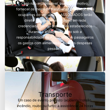
Caso não seja possível, por algum motivo,
fornecer os meios de transportes adequados, os
ocupantes do veículo dos ASSOCIADOS terão
direito a duas diárias de hotel em rede
credenciada, dentro dos limites estabelecidos
durante a afiliação, ficando sob a
responsabilidade do ASSOCIADO e passageiros
os gastos com alimentação e outras despesas
pessoais.
Transporte
Em caso de evento previsto (acidente/colisão,
incêndio, roubo ou furto) a assistência 24 horas