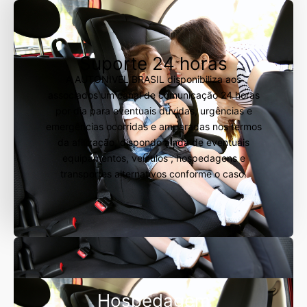
Suporte 24 horas
A AUTONIVEL BRASIL disponibiliza aos
associados um canal de comunicação 24 horas
por dia para eventuais dúvidas, urgências e
emergências ocorridas e amparadas nos termos
da afilização, dispondo ainda de eventuais
equipamentos, veículos , hospedagens e
transportes alternativos conforme o caso.
Hospedagem