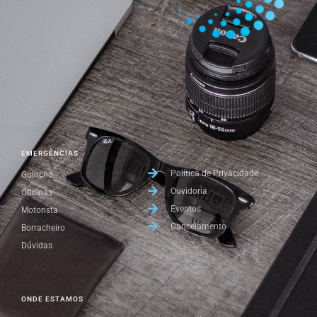
EMERGÊNCIAS
Política de Privacidade
Guincho
Ouvidoria
Oficinas
Eventos
Motorista
Cancelamento
Borracheiro
Dúvidas
ONDE ESTAMOS