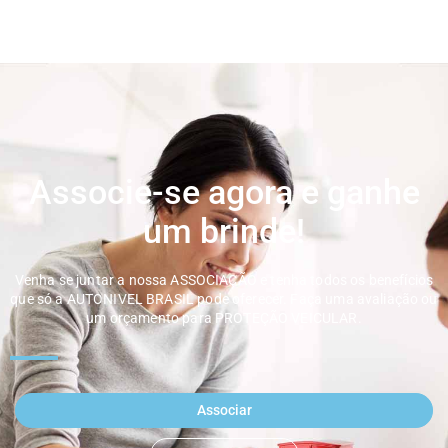
Associe-se agora e ganhe
um brinde!
Venha se juntar a nossa ASSOCIAÇÃO e tenha todos os benefícios
que só a AUTONIVEL BRASIL pode oferecer. Faça uma avaliação ou
um orçamento para PROTEÇÃO VEICULAR.
Associar