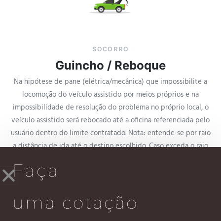
SOCORRO
Guincho / Reboque
Na hipótese de pane (elétrica/mecânica) que impossibilite a
locomoção do veículo assistido por meios próprios e na
impossibilidade de resolução do problema no próprio local, o
veículo assistido será rebocado até a oficina referenciada pelo
usuário dentro do limite contratado. Nota: entende-se por raio
a distância de ida até o destino escolhido. Caso exceda o raio
máximo contratado, o usuário será responsável pela
Faça
quilometragem excedente de ida e volta do reboque. Caso o
evento ocorra fora do horário comercial, final de semana e
feriados, o veículo deverá ser rebocado para a residência do
uma cotação
usuário, tendo outra utilização no próximo dia útil, caso o