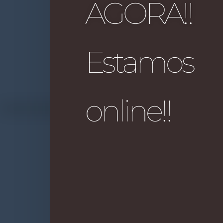
AGORA!!
Estamos
online!!
Ace
Canais d
FONTE TV 