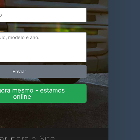
Enviar
gora mesmo - estamos
online
ar para o Site