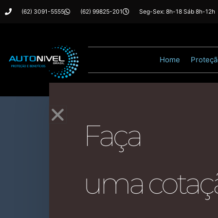
Ir
(62) 3091-5555
(62) 99825-201
Seg-Sex: 8h-18 Sáb 8h-12h
para
o
conteúdo
Home
Proteçã
Faça
Assista ao n
uma cotaç