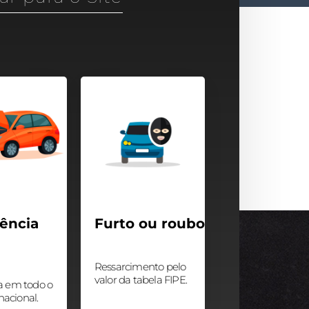
tência
Furto ou roubo
Ressarcimento pelo
valor da tabela FIPE.
a em todo o
 nacional.