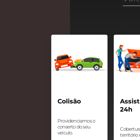
V – Vale do
 no Mato Grosso.
cantins
STE – Jataí e Rio
GO
– Marabá – PA
Colisão
Assis
24h
EMERGÊNCIAS
Providenciamos o
e
Guincho
conserto do seu
Cobertur
veículo.
Oficinas
território