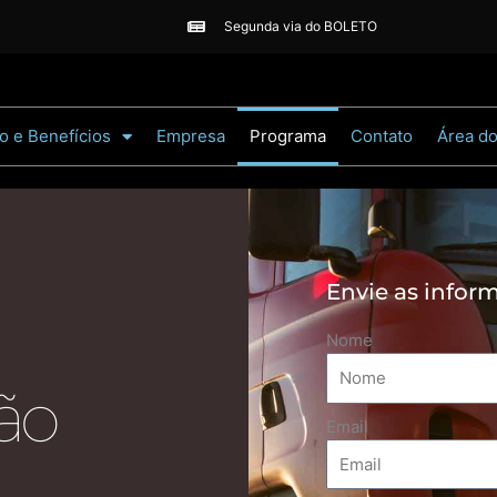
Segunda via do BOLETO
o e Benefícios
Empresa
Programa
Contato
Área d
Envie as infor
Nome
osso programa
ão
Email