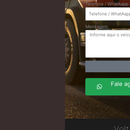
Telefone / WhatAapp
Mensagem
ssar Youtube
Fale a
e TV
Volt
– Goiás e Distrito