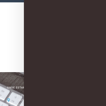
Federal
RECORD T
Araguaia
SBT – To
TV SUDOE
Verde – 
TV BAND 
ONDE ESTAMOS
Política de Privacidad
Av. Perimetral Norte, 10.606
Ouvidoria
- Setor Goiânia-2 -
Goiânia-GO